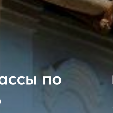
ассы по
ю