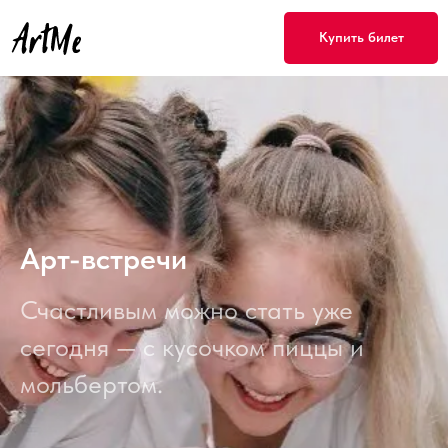
Купить билет
Арт-встречи
Счастливым можно стать уже
сегодня — с кусочком пиццы и
мольбертом.