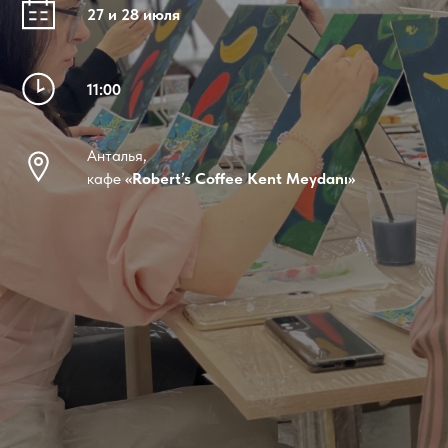
27 и 28 июля
11:00
Анталья,
кафе
«Robert’s Coffee Kent Meydanı»