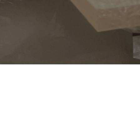
) Нажми сюда, чтобы перейти к актуал
остранстве Bach Coffee, где будем писать карти
овы живописи
и самих себя. Занятие составле
ы не рисовали со времён школы, ваших зверюшек 