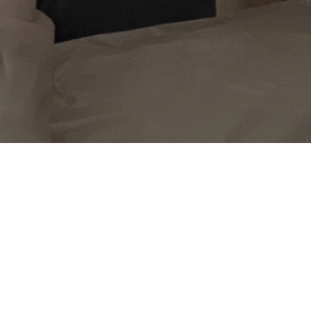
Это событие прошло:
Встречаемся в уютном пр
класс — изучать
осн
подготовки:
даже если в