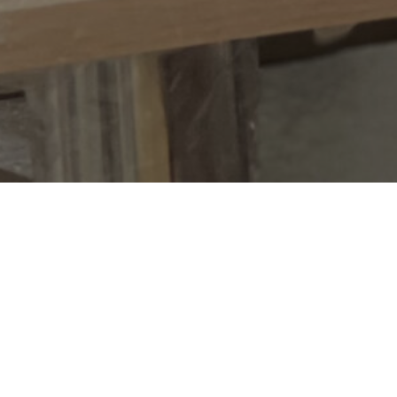
ьным афишам ArtMe
ну. Приходите на мастер-
но
для любого уровня
никто не узнаёт, а домики