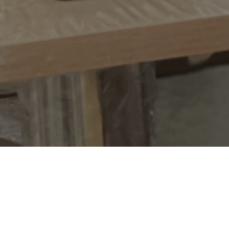
ьным афишам ArtMe