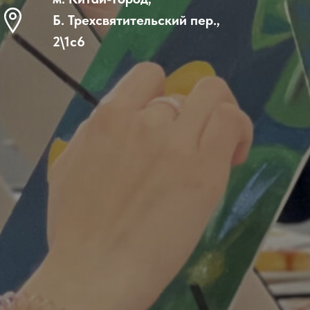
Б. Трехсвятительский пер.,
2\1с6