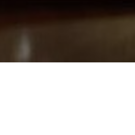
) Нажми сюда, чтобы перейти к актуал
я окунуться в атмосферу
предновогоднего тво
е творить
уют на душе и в доме.
Утром в воскр
чино
и расписать бутылочку-фонарь, которую каж