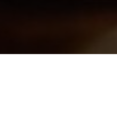
Это событие прошло:
Декабрь — самое врем
праздников давайте вмест
чашечку какао или капу