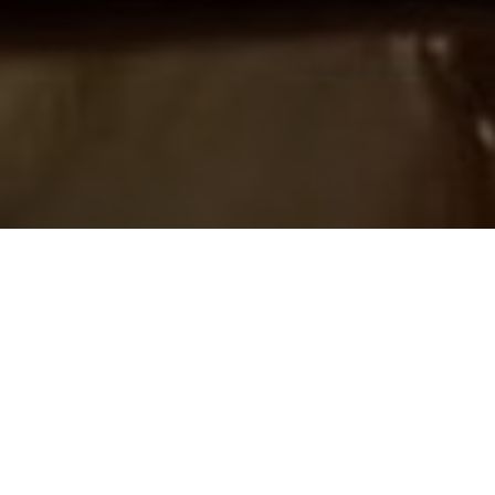
ьным афишам ArtMe
рчества.
В преддверии
есенье предлагаем выпить
дый гость заберёт с собой.