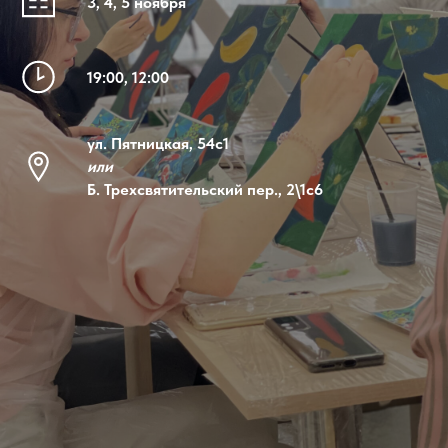
3, 4, 5 ноября
19:00, 12:00
ул. Пятницкая, 54с1
или
Б. Трехсвятительский пер., 2\1с6