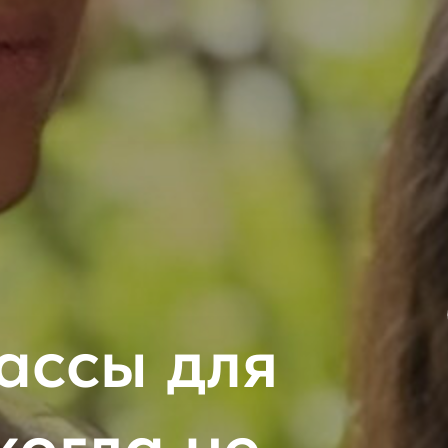
ассы для
икогда не